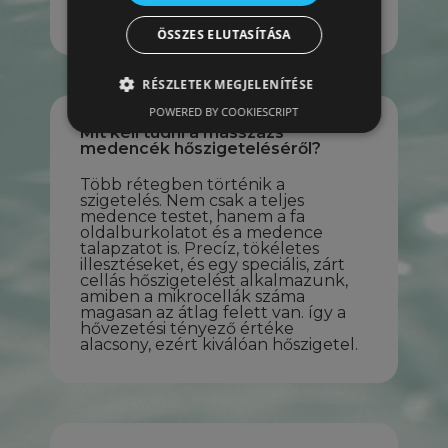
a hatékonyságot a 4 évszak
hőszigeteléssel érjük el
ÖSSZES ELUTASÍTÁSA
RÉSZLETEK MEGJELENÍTÉSE
POWERED BY COOKIESCRIPT
Mit kell tudni a masszázs
medencék hőszigeteléséről?
Több rétegben történik a
szigetelés. Nem csak a teljes
medence testet, hanem a fa
oldalburkolatot és a medence
talapzatot is. Precíz, tökéletes
illesztéseket, és egy speciális, zárt
cellás hőszigetelést alkalmazunk,
amiben a mikrocellák száma
magasan az átlag felett van. így a
hővezetési tényező értéke
alacsony, ezért kiválóan hőszigetel.