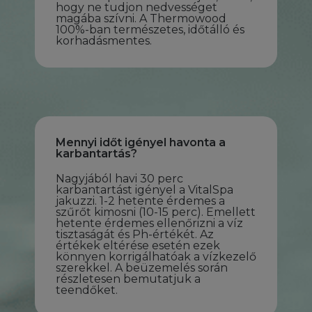
hogy ne tudjon nedvességet
magába szívni. A Thermowood
100%-ban természetes, időtálló és
korhadásmentes.
Mennyi időt igényel havonta a
karbantartás?
Nagyjából havi 30 perc
karbantartást igényel a VitalSpa
jakuzzi. 1-2 hetente érdemes a
szűrőt kimosni (10-15 perc). Emellett
hetente érdemes ellenőrizni a víz
tisztaságát és Ph-értékét. Az
értékek eltérése esetén ezek
könnyen korrigálhatóak a vízkezelő
szerekkel. A beüzemelés során
részletesen bemutatjuk a
teendőket.