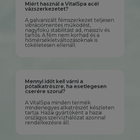
Miért használ a VitalSpa acél
vázszerkezetet?
A galvanizált fémszerkezet teljesen
vibrációmentes múködést,
nagyfokú stabilitást ad, masszív és
tartós. A fém nem korhad és a
hőmérsékletváltozásoknak is
tökéletesen ellenáll.
Mennyi időt kell várni a
pótalkatrészre, ha esetlegesen
cserére szorul?
A VitalSpa minden termék
mindenegyes alkatrészét készleten
tartja. Hazai gyártóként a hazai
országos szervízhálózat azonnal
rendelkezésre áll.