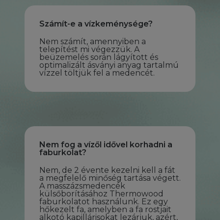
Számít-e a vízkeménysége?
Nem számít, amennyiben a
telepítést mi végezzük. A
beüzemelés során lágyított és
optimalizált ásványi anyag tartalmú
vízzel töltjük fel a medencét.
Nem fog a vízől idővel korhadni a
faburkolat?
Nem, de 2 évente kezelni kell a fát
a megfelelő minőség tartása végett.
A masszázsmedencék
külsőborításához Thermowood
faburkolatot használunk. Ez egy
hőkezelt fa, amelyben a fa rostjait
alkotó kapillárisokat lezárjuk, azért,