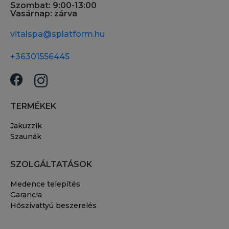
Szombat: 9:00-13:00
Vasárnap: zárva
vitalspa@splatform.hu
+36301556445
TERMÉKEK
Jakuzzik
Szaunák
SZOLGÁLTATÁSOK
Medence telepítés
Garancia
Hőszivattyú beszerelés