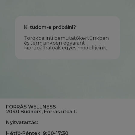
Ki tudom-e próbálni?
Törökbálinti bemutatókertünkben
és termünkben egyaránt
kipróbálhatóak egyes modelljeink.
FORRÁS WELLNESS
2040 Budaörs, Forrás utca 1.
Nyitvatartás:
Hétfő-Péntek: 9:00-17:30