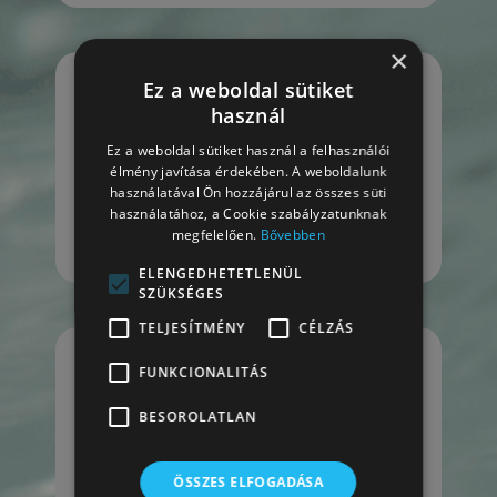
×
Ez a weboldal sütiket
Hány év garancia van a
termékekre?
használ
Ez a weboldal sütiket használ a felhasználói
A masszázsmedence
vázszerkezetére 10, a
élmény javítása érdekében. A weboldalunk
medencehéjra 5 az elektronikus
használatával Ön hozzájárul az összes süti
alkatrészekre és a csővezetékekre
használatához, a Cookie szabályzatunknak
2 év garanciát adunk. Szaunák
megfelelően.
Bővebben
esetében 3 év teljeskörű garancia.
ELENGEDHETETLENÜL
SZÜKSÉGES
TELJESÍTMÉNY
CÉLZÁS
Mennyi áramot fogyaszt egy
FUNKCIONALITÁS
jakuzzi?
BESOROLATLAN
Átlagos működés esetén, a
medence méretétől függően
havonta 12-15 ezer forint plusz
áramköltséggel számolhatunk – ezt
ÖSSZES ELFOGADÁSA