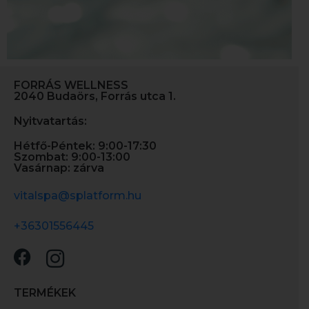
FORRÁS WELLNESS
2040 Budaörs, Forrás utca 1.
Nyitvatartás:
Hétfő-Péntek: 9:00-17:30
Szombat: 9:00-13:00
Vasárnap: zárva
vitalspa@splatform.hu
+36301556445
TERMÉKEK