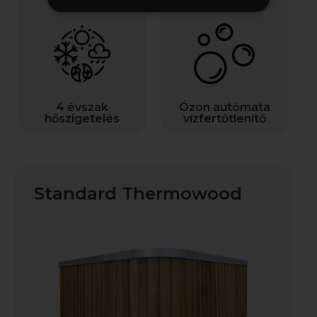
Hatékonyan
konzerválja a vízből
Környezetbarát és
származó
PH semleges
hőenergiát...
fertőtlenítés
4 évszak
Ózon autómata
Bővebben
Bővebben
hőszigetelés
vízfertőtlenítő
Standard Thermowood